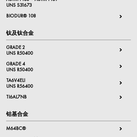
UNS S31673
BIODUR® 108
钛及钛合金
GRADE 2
UNS R50400
GRADE 4
UNS R50400
TA6V4ELI
UNS R56400
TI6AL7NB
钴基合金
M64BC®