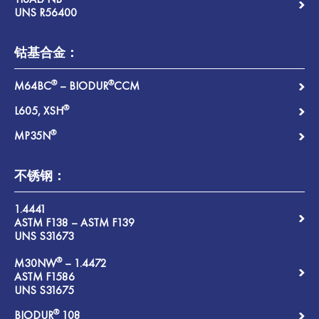
UNS R56400
钴基合金：
®
®
M64BC
– BIODUR
CCM
®
L605, XSH
®
MP35N
不锈钢：
1.4441
ASTM F138 – ASTM F139
UNS S31673
®
M30NW
– 1.4472
ASTM F1586
UNS S31675
®
BIODUR
108